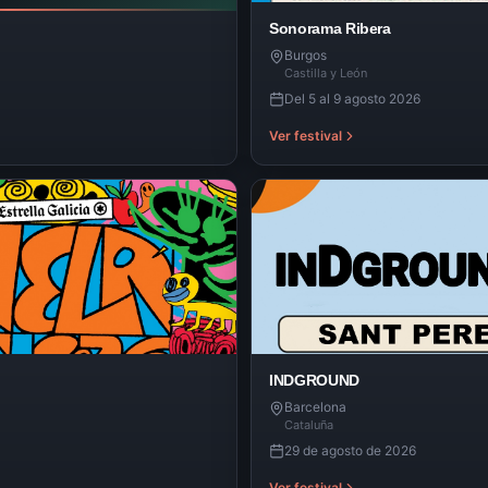
Sonorama Ribera
Burgos
Castilla y León
Del 5 al 9 agosto 2026
Ver festival
INDGROUND
Barcelona
Cataluña
29 de agosto de 2026
Ver festival