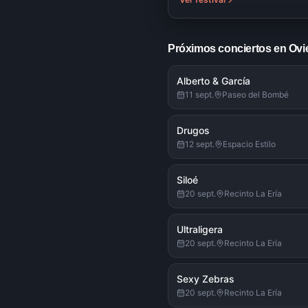
Próximos conciertos en Ovi
Alberto & García
11 sept.
Paseo del Bombé
Drugos
12 sept.
Espacio Estilo
Siloé
20 sept.
Recinto La Ería
Ultraligera
20 sept.
Recinto La Ería
Sexy Zebras
20 sept.
Recinto La Ería