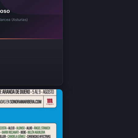
toso
arcea (Asturias)