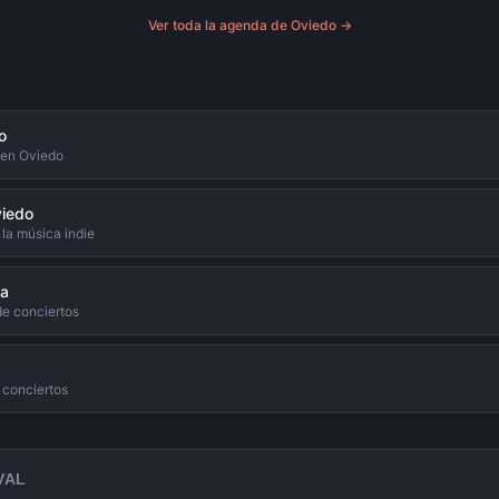
Ver toda la agenda de
Oviedo
→
o
 en Oviedo
viedo
la música indie
ña
de conciertos
s conciertos
VAL