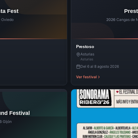
ta Fest
Pres
6
·
Oviedo
2026
·
Cangas de N
Prestoso
Asturias
Asturias
Del 6 al 8 agosto 2026
Ver festival
nd Festival
6
·
Gijón