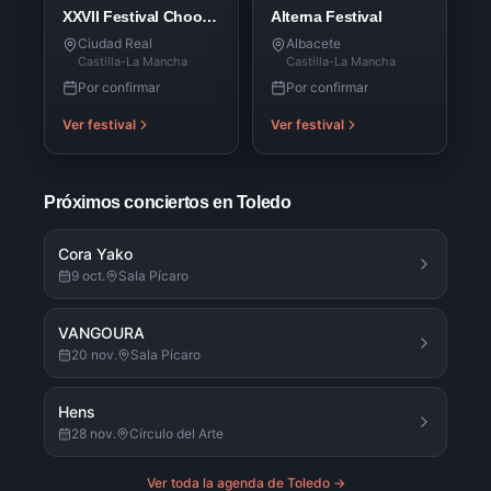
XXVII Festival Choo Rock
Alterna Festival
Ciudad Real
Albacete
Castilla-La Mancha
Castilla-La Mancha
Por confirmar
Por confirmar
Ver festival
Ver festival
Próximos conciertos en Toledo
Cora Yako
9 oct.
Sala Pícaro
VANGOURA
20 nov.
Sala Pícaro
Hens
28 nov.
Círculo del Arte
Ver toda la agenda de
Toledo
→