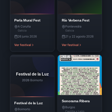
Perla Mural Fest
Río Verbena Fest
A Coruña
Pontevedra
Galicia
Galicia
26 junio 2026
21 y 22 agosto 2026
Ver festival
Ver festival
Festival de la Luz
2026
·
Boimorto
Sonorama Ribera
Festival de la Luz
Burgos
Boimorto
Castilla y León