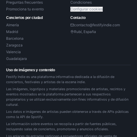
Preguntas frecuentes
Condiciones
Promociona tu evento
Configurar cookies
Conciertos por ciudad
Contacto
Almería
contacto@festifyindie.com
Madrid
Rubí, España
Barcelona
Zaragoza
Valencia
Guadalajara
Uso de imágenes y contenido
Festify Indie es una plataforma informativa dedicada a la difusión de
conciertos, festivales y artistas de la escena indie.
Las imágenes, logotipos y materiales promocionales de artistas, recintos y
eventos mostrados en la plataforma pertenecen a sus respectivos
propietarios y se utilizan exclusivamente con fines informativos y de difusión
cultural.
Los datos e imágenes de artistas pueden obtenerse a través de APIs públicas
como la API de Spotify.
La información sobre eventos se recopila a partir de fuentes públicas,
incluyendo salas de conciertos, promotores y anuncios oficiales.
Los enlaces de entradas redirigen a proveedores oficiales de venta de