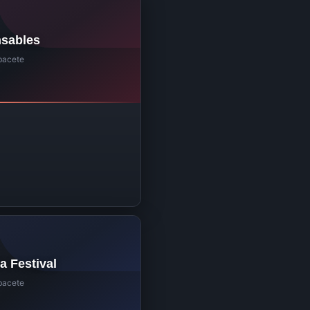
nsables
bacete
a Festival
bacete