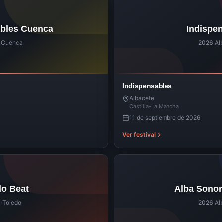
ables Cuenca
Indispe
·
Cuenca
2026
·
Al
Indispensables
Albacete
Castilla-La Mancha
11 de septiembre de 2026
Ver festival
do Beat
Alba Sonor
6
·
Toledo
2026
·
Al