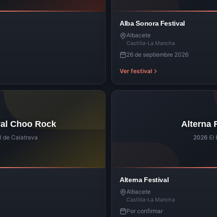
Alba Sonora Festival
Albacete
Castilla-La Mancha
26 de septiembre 2026
Ver festival
val Choo Rock
Alterna 
l de Calatrava
2026
·
El 
Alterna Festival
Albacete
Castilla-La Mancha
Por confirmar