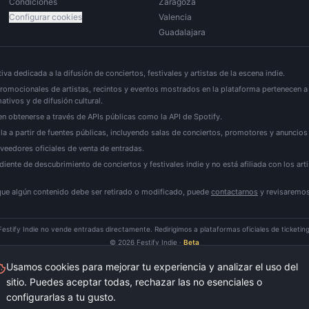
Condiciones
Zaragoza
Configurar cookies
Valencia
Guadalajara
iva dedicada a la difusión de conciertos, festivales y artistas de la escena indie.
romocionales de artistas, recintos y eventos mostrados en la plataforma pertenecen a 
ativos y de difusión cultural.
n obtenerse a través de APIs públicas como la API de Spotify.
a a partir de fuentes públicas, incluyendo salas de conciertos, promotores y anuncios 
veedores oficiales de venta de entradas.
diente de descubrimiento de conciertos y festivales indie y no está afiliada con los art
 que algún contenido debe ser retirado o modificado, puede
contactarnos
y revisaremos
Festify Indie no vende entradas directamente. Redirigimos a plataformas oficiales de ticketing
©
2026
Festify Indie ·
Beta
Usamos cookies para mejorar tu experiencia y analizar el uso del
sitio. Puedes aceptar todas, rechazar las no esenciales o
configurarlas a tu gusto.