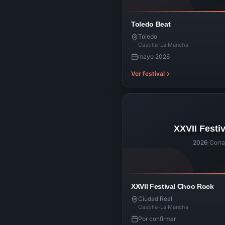
Toledo Beat
Toledo
Castilla-La Mancha
mayo 2026
Ver festival
XXVII Festi
2026
·
Corra
XXVII Festival Choo Rock
Ciudad Real
Castilla-La Mancha
Por confirmar