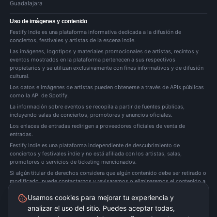
Guadalajara
Uso de imágenes y contenido
Festify Indie es una plataforma informativa dedicada a la difusión de
conciertos, festivales y artistas de la escena indie.
Las imágenes, logotipos y materiales promocionales de artistas, recintos y
eventos mostrados en la plataforma pertenecen a sus respectivos
propietarios y se utilizan exclusivamente con fines informativos y de difusión
cultural.
Los datos e imágenes de artistas pueden obtenerse a través de APIs públicas
como la API de Spotify.
La información sobre eventos se recopila a partir de fuentes públicas,
incluyendo salas de conciertos, promotores y anuncios oficiales.
Los enlaces de entradas redirigen a proveedores oficiales de venta de
entradas.
Festify Indie es una plataforma independiente de descubrimiento de
conciertos y festivales indie y no está afiliada con los artistas, salas,
promotores o servicios de ticketing mencionados.
Si algún titular de derechos considera que algún contenido debe ser retirado o
modificado, puede
contactarnos
y revisaremos o eliminaremos el contenido a
la mayor brevedad posible.
Usamos cookies para mejorar tu experiencia y
analizar el uso del sitio. Puedes aceptar todas,
Festify Indie no vende entradas directamente. Redirigimos a plataformas oficiales de
ticketing.