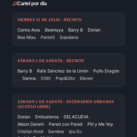
Cartel por día
VIERNES 31 DE JULIO · RECINTO
·
·
·
·
Carlos Ares
Besmaya
Barry B
Dorian
·
·
Bea Miau
Parlotti
Sopelana
SÁBADO 1 DE AGOSTO · RECINTO
·
·
Barry B
Rafa Sánchez de la Unión
Puño Dragón
·
·
·
·
Sienna
OSKI
Popi&Sito
Eleven
SÁBADO 1 DE AGOSTO · ESCENARIOS URBANOS
(ACCESO LIBRE)
·
·
·
Dorian
Embusteros
DELACUEVA
·
·
·
Alison Darwin
Pared con Pared
Piti y Me Voy
·
·
·
Cristian Knoll
Saroline
Ipu DJ