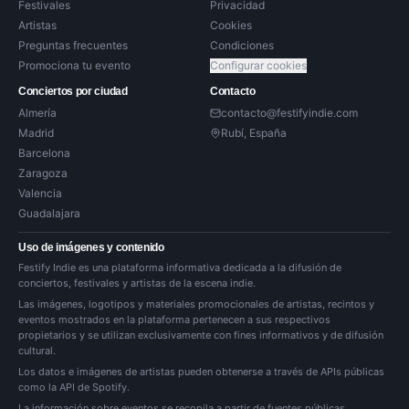
Festivales
Privacidad
Artistas
Cookies
Preguntas frecuentes
Condiciones
Promociona tu evento
Configurar cookies
Conciertos por ciudad
Contacto
Almería
contacto@festifyindie.com
Madrid
Rubí, España
Barcelona
Zaragoza
Valencia
Guadalajara
Uso de imágenes y contenido
Festify Indie es una plataforma informativa dedicada a la difusión de
conciertos, festivales y artistas de la escena indie.
Las imágenes, logotipos y materiales promocionales de artistas, recintos y
eventos mostrados en la plataforma pertenecen a sus respectivos
propietarios y se utilizan exclusivamente con fines informativos y de difusión
cultural.
Los datos e imágenes de artistas pueden obtenerse a través de APIs públicas
como la API de Spotify.
La información sobre eventos se recopila a partir de fuentes públicas,