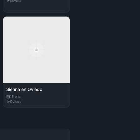
Sevilla
Sienna en Oviedo
15 ene.
Oviedo