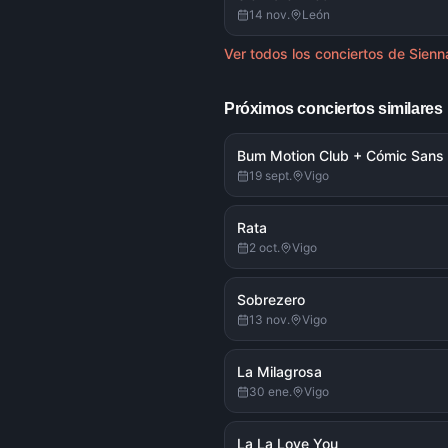
14 nov.
León
Ver todos los conciertos de
Sienn
Próximos conciertos similares
Bum Motion Club + Cómic Sans
19 sept.
Vigo
Rata
2 oct.
Vigo
Sobrezero
13 nov.
Vigo
La Milagrosa
30 ene.
Vigo
La La Love You