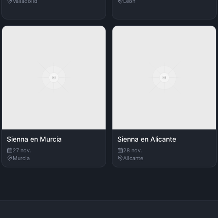
Valladolid
León
Sienna en Murcia
Sienna en Alicante
27 nov.
28 nov.
Murcia
Alicante