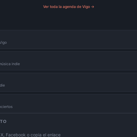
Ver toda la agenda de
Vigo
→
Vigo
música indie
die
nciertos
RTO
, Facebook o copia el enlace