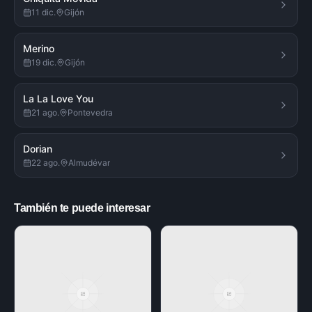
11 dic.
Gijón
Merino
19 dic.
Gijón
La La Love You
21 ago.
Pontevedra
Dorian
22 ago.
Almudévar
También te puede interesar