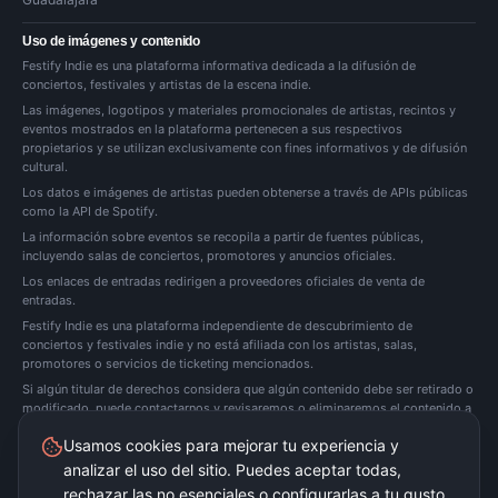
Uso de imágenes y contenido
Festify Indie es una plataforma informativa dedicada a la difusión de
conciertos, festivales y artistas de la escena indie.
Las imágenes, logotipos y materiales promocionales de artistas, recintos y
eventos mostrados en la plataforma pertenecen a sus respectivos
propietarios y se utilizan exclusivamente con fines informativos y de difusión
cultural.
Los datos e imágenes de artistas pueden obtenerse a través de APIs públicas
como la API de Spotify.
La información sobre eventos se recopila a partir de fuentes públicas,
incluyendo salas de conciertos, promotores y anuncios oficiales.
Los enlaces de entradas redirigen a proveedores oficiales de venta de
entradas.
Festify Indie es una plataforma independiente de descubrimiento de
conciertos y festivales indie y no está afiliada con los artistas, salas,
promotores o servicios de ticketing mencionados.
Si algún titular de derechos considera que algún contenido debe ser retirado o
modificado, puede
contactarnos
y revisaremos o eliminaremos el contenido a
la mayor brevedad posible.
Usamos cookies para mejorar tu experiencia y
analizar el uso del sitio. Puedes aceptar todas,
Festify Indie no vende entradas directamente. Redirigimos a plataformas oficiales de
ticketing.
rechazar las no esenciales o configurarlas a tu gusto.