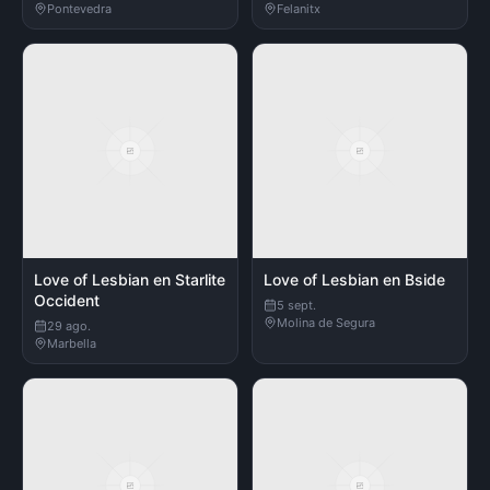
Pontevedra
Felanitx
Love of Lesbian en Starlite
Love of Lesbian en Bside
Occident
5 sept.
Molina de Segura
29 ago.
Marbella