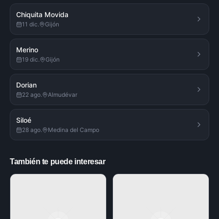
Chiquita Movida
11 dic.
Gijón
Merino
19 dic.
Gijón
Dorian
22 ago.
Almudévar
Siloé
28 ago.
Medina del Campo
También te puede interesar