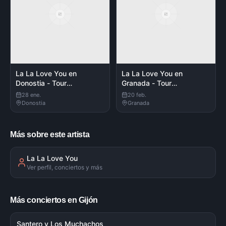
La La Love You en
La La Love You en
Donostia - Tour
Granada - Tour
Intergaláctico
Intergaláctico
28 ene.
20 feb.
Donostia
Granada
Más sobre este artista
La La Love You
Ver perfil, conciertos y más
Más conciertos en Gijón
Santero y Los Muchachos