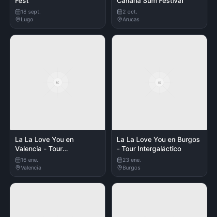
Fest
Canaria Sum Festival
18 sept.
2 oct.
Lugo
Arucas
La La Love You en
La La Love You en Burgos
Valencia - Tour
- Tour Intergaláctico
Intergaláctico
16 ene.
23 ene.
Valencia
Burgos