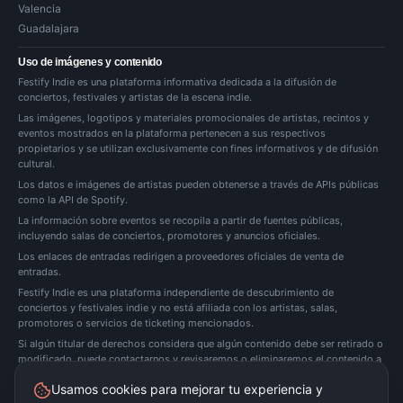
Valencia
Guadalajara
Uso de imágenes y contenido
Festify Indie es una plataforma informativa dedicada a la difusión de
conciertos, festivales y artistas de la escena indie.
Las imágenes, logotipos y materiales promocionales de artistas, recintos y
eventos mostrados en la plataforma pertenecen a sus respectivos
propietarios y se utilizan exclusivamente con fines informativos y de difusión
cultural.
Los datos e imágenes de artistas pueden obtenerse a través de APIs públicas
como la API de Spotify.
La información sobre eventos se recopila a partir de fuentes públicas,
incluyendo salas de conciertos, promotores y anuncios oficiales.
Los enlaces de entradas redirigen a proveedores oficiales de venta de
entradas.
Festify Indie es una plataforma independiente de descubrimiento de
conciertos y festivales indie y no está afiliada con los artistas, salas,
promotores o servicios de ticketing mencionados.
Si algún titular de derechos considera que algún contenido debe ser retirado o
modificado, puede
contactarnos
y revisaremos o eliminaremos el contenido a
la mayor brevedad posible.
Usamos cookies para mejorar tu experiencia y