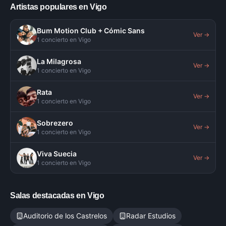
Artistas populares en
Vigo
Bum Motion Club + Cómic Sans
Ver →
1
concierto
en
Vigo
La Milagrosa
Ver →
1
concierto
en
Vigo
Rata
Ver →
1
concierto
en
Vigo
Sobrezero
Ver →
1
concierto
en
Vigo
Viva Suecia
Ver →
1
concierto
en
Vigo
Salas destacadas en
Vigo
Auditorio de los Castrelos
Radar Estudios