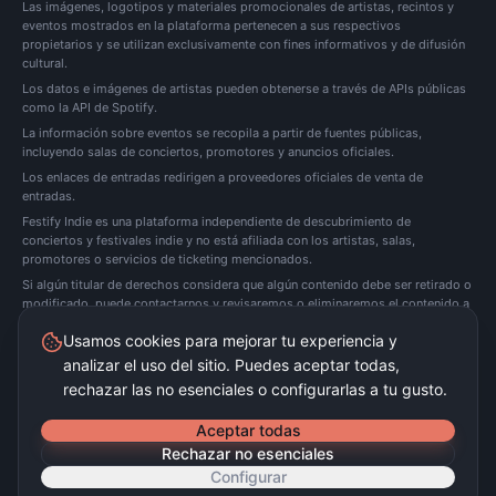
Las imágenes, logotipos y materiales promocionales de artistas, recintos y
eventos mostrados en la plataforma pertenecen a sus respectivos
propietarios y se utilizan exclusivamente con fines informativos y de difusión
cultural.
Los datos e imágenes de artistas pueden obtenerse a través de APIs públicas
como la API de Spotify.
La información sobre eventos se recopila a partir de fuentes públicas,
incluyendo salas de conciertos, promotores y anuncios oficiales.
Los enlaces de entradas redirigen a proveedores oficiales de venta de
entradas.
Festify Indie es una plataforma independiente de descubrimiento de
conciertos y festivales indie y no está afiliada con los artistas, salas,
promotores o servicios de ticketing mencionados.
Si algún titular de derechos considera que algún contenido debe ser retirado o
modificado, puede
contactarnos
y revisaremos o eliminaremos el contenido a
la mayor brevedad posible.
Usamos cookies para mejorar tu experiencia y
analizar el uso del sitio. Puedes aceptar todas,
Festify Indie no vende entradas directamente. Redirigimos a plataformas oficiales de
ticketing.
rechazar las no esenciales o configurarlas a tu gusto.
©
2026
Festify Indie ·
Beta
Aceptar todas
Rechazar no esenciales
Configurar