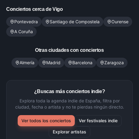
Conciertos cerca de
Vigo
Pontevedra
Santiago de Compostela
Ourense
A Coruña
Otras ciudades con conciertos
Almería
Madrid
Barcelona
Zaragoza
¿Buscas más conciertos indie?
Explora toda la agenda indie de España, filtra por
ciudad, fecha o artista y no te pierdas ningún directo.
Ver todos los conciertos
Ver festivales indie
Explorar artistas