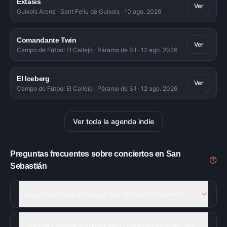
Éxtasis
Ver
Guíxols Arena
·
Sant Feliu de Guíxols
·
10 ago. 2026
Comandante Twin
Ver
Campo de Fútbol El Callejo
·
Páramo de Sil
·
12 ago. 2026
El Iceberg
Ver
Campo de Fútbol El Callejo
·
Páramo de Sil
·
12 ago. 2026
Ver toda la agenda indie
Preguntas frecuentes sobre conciertos en
San
Sebastián
¿Qué conciertos indie hay en San Sebastián este mes?
¿Dónde comprar entradas para conciertos indie en San