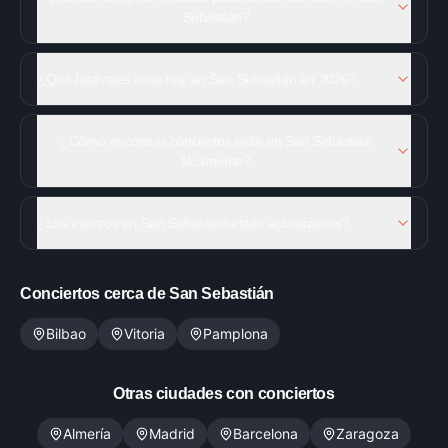
Sebastián?
¿Qué festivales indie hay en San Sebastián en 2026?
¿Cómo encontrar conciertos indie en San Sebastián
fácilmente?
¿Los eventos en San Sebastián están actualizados?
Conciertos cerca de
San Sebastián
Bilbao
Vitoria
Pamplona
Otras ciudades con conciertos
Almería
Madrid
Barcelona
Zaragoza