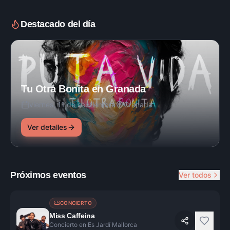
Destacado del día
Tu Otra Bonita en Granada
viernes, 11 de septiembre
Granada
Ver detalles
Próximos eventos
Ver todos
CONCIERTO
Miss Caffeina
Concierto en Es Jardí Mallorca