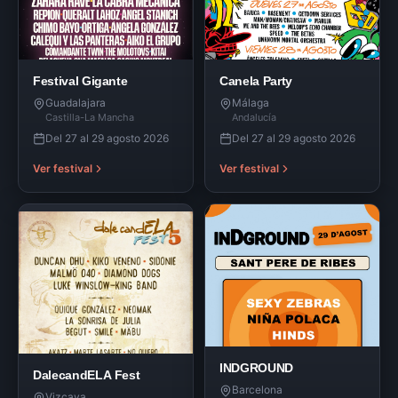
Festival Gigante
Canela Party
Guadalajara
Málaga
Castilla-La Mancha
Andalucía
Del 27 al 29 agosto 2026
Del 27 al 29 agosto 2026
Ver festival
Ver festival
INDGROUND
DalecandELA Fest
Barcelona
Vizcaya