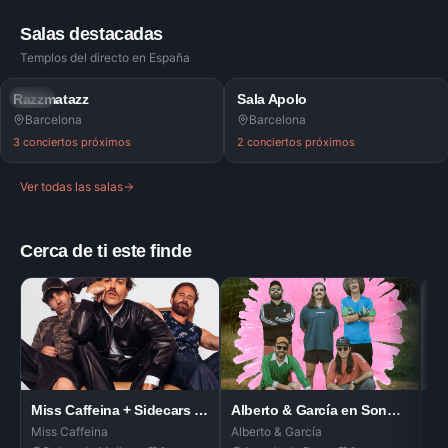
Salas destacadas
Templos del directo en España
Razzmatazz
SALA
Sala Apolo
SALA
Barcelona
Barcelona
3
conciertos próximos
2
conciertos próximos
Ver todas las salas
Cerca de ti este finde
Miss Caffeina + Sidecars en Mallorca Live Festival
Alberto & García en Sonorama Ri
Ru
Miss Caffeina
Alberto & García
Ruf