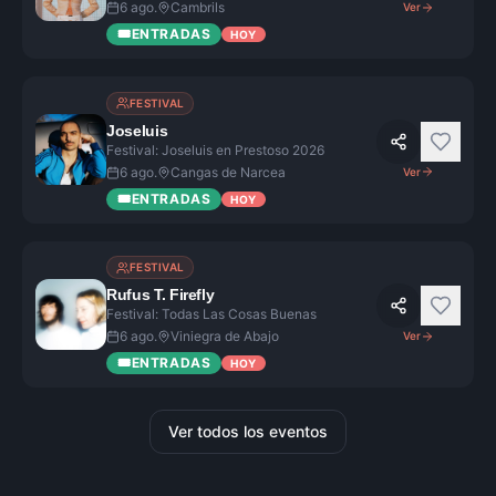
6 ago.
Cambrils
Ver
🎟️
ENTRADAS
HOY
FESTIVAL
Joseluis
Festival: Joseluis en Prestoso 2026
6 ago.
Cangas de Narcea
Ver
🎟️
ENTRADAS
HOY
FESTIVAL
Rufus T. Firefly
Festival: Todas Las Cosas Buenas
6 ago.
Viniegra de Abajo
Ver
🎟️
ENTRADAS
HOY
Ver todos los eventos