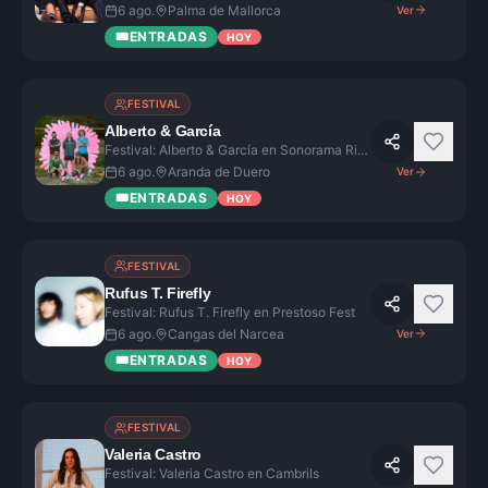
6 ago.
Palma de Mallorca
Ver
🎟️
ENTRADAS
HOY
FESTIVAL
Alberto & García
Festival: Alberto & García en Sonorama Ribera
6 ago.
Aranda de Duero
Ver
🎟️
ENTRADAS
HOY
FESTIVAL
Rufus T. Firefly
Festival: Rufus T. Firefly en Prestoso Fest
6 ago.
Cangas del Narcea
Ver
🎟️
ENTRADAS
HOY
FESTIVAL
Valeria Castro
Festival: Valeria Castro en Cambrils