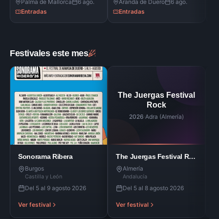
Palma de Mallorca
6 ago.
Aranda de Duero
6 ago.
Entradas
Entradas
Festivales este mes
The Juergas Festival
Rock
2
2026
·
Adra (Almería)
Sonorama Ribera
The Juergas Festival Rock
P
Burgos
Almería
Castilla y León
Andalucía
Del 5 al 9 agosto 2026
Del 5 al 8 agosto 2026
Ver festival
Ver festival
V