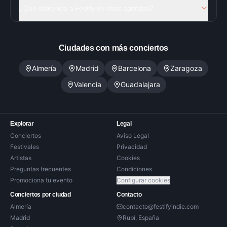
¿Qué diferencia a Festify de otras agendas?
Ciudades con más conciertos
Almería
Madrid
Barcelona
Zaragoza
Valencia
Guadalajara
Explorar
Legal
Conciertos
Aviso Legal
Festivales
Privacidad
Artistas
Cookies
Preguntas frecuentes
Condiciones
Promociona tu evento
Configurar cookies
Conciertos por ciudad
Contacto
Almería
contacto@festifyindie.com
Madrid
Rubí, España