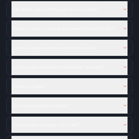
¿De dónde sale la información de los eventos?
¿Puedo comprar entradas directamente desde Festify?
¿Por qué algunos eventos están destacados?
¿Cómo puedo encontrar conciertos en mi ciudad?
¿Festify es gratis?
¿Los eventos pueden cambiar?
¿Cómo puedo contactar con Festify?