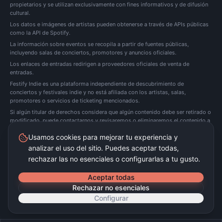
propietarios y se utilizan exclusivamente con fines informativos y de difusión
cultural.
Los datos e imágenes de artistas pueden obtenerse a través de APIs públicas
como la API de Spotify.
La información sobre eventos se recopila a partir de fuentes públicas,
incluyendo salas de conciertos, promotores y anuncios oficiales.
Los enlaces de entradas redirigen a proveedores oficiales de venta de
entradas.
Festify Indie es una plataforma independiente de descubrimiento de
conciertos y festivales indie y no está afiliada con los artistas, salas,
promotores o servicios de ticketing mencionados.
Si algún titular de derechos considera que algún contenido debe ser retirado o
modificado, puede
contactarnos
y revisaremos o eliminaremos el contenido a
la mayor brevedad posible.
Usamos cookies para mejorar tu experiencia y
analizar el uso del sitio. Puedes aceptar todas,
Festify Indie no vende entradas directamente. Redirigimos a plataformas oficiales de
ticketing.
rechazar las no esenciales o configurarlas a tu gusto.
©
2026
Festify Indie ·
Beta
Aceptar todas
Rechazar no esenciales
Configurar