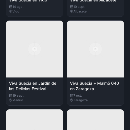
14 ago.
10 sept.
Vigo
Albacete
Viva Suecia en Jardín de
Viva Suecia + Malmö 040
las Delicias Festival
en Zaragoza
19 sept.
7 oct.
Madrid
Zaragoza