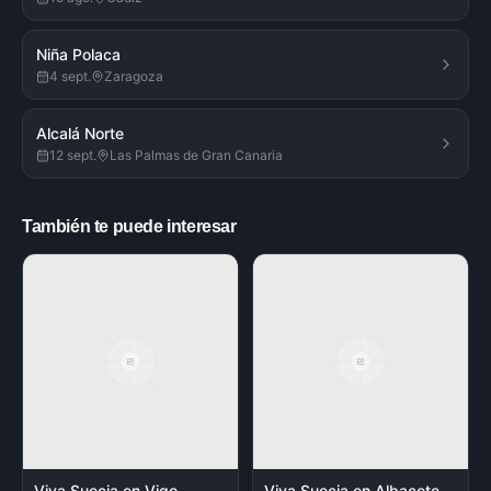
Niña Polaca
4 sept.
Zaragoza
Alcalá Norte
12 sept.
Las Palmas de Gran Canaria
También te puede interesar
Viva Suecia en Vigo
Viva Suecia en Albacete