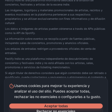
Festify Indie es una plataforma informativa dedicada a la difusión de
conciertos, festivales y artistas de la escena indie.
Las imágenes, logotipos y materiales promocionales de artistas, recintos y
eventos mostrados en la plataforma pertenecen a sus respectivos
propietarios y se utilizan exclusivamente con fines informativos y de difusión
cultural.
Los datos e imágenes de artistas pueden obtenerse a través de APIs públicas
como la API de Spotify.
La información sobre eventos se recopila a partir de fuentes públicas,
incluyendo salas de conciertos, promotores y anuncios oficiales.
Los enlaces de entradas redirigen a proveedores oficiales de venta de
entradas.
Festify Indie es una plataforma independiente de descubrimiento de
conciertos y festivales indie y no está afiliada con los artistas, salas,
promotores o servicios de ticketing mencionados.
Si algún titular de derechos considera que algún contenido debe ser retirado o
modificado, puede
contactarnos
y revisaremos o eliminaremos el contenido a
la mayor brevedad posible.
Usamos cookies para mejorar tu experiencia y
analizar el uso del sitio. Puedes aceptar todas,
Festify Indie no vende entradas directamente. Redirigimos a plataformas oficiales de
ticketing.
rechazar las no esenciales o configurarlas a tu gusto.
©
2026
Festify Indie ·
Beta
Aceptar todas
Rechazar no esenciales