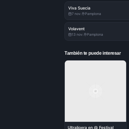
Viva Suecia
7 nov.
Pamplona
Volavent
13 nov.
Pamplona
También te puede interesar
Ultraligera en @ Festival