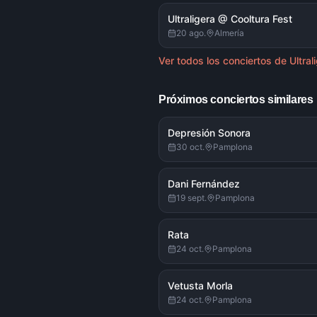
Ultraligera @ Cooltura Fest
20 ago.
Almería
Ver todos los conciertos de
Ultral
Próximos conciertos similares
Depresión Sonora
30 oct.
Pamplona
Dani Fernández
19 sept.
Pamplona
Rata
24 oct.
Pamplona
Vetusta Morla
24 oct.
Pamplona