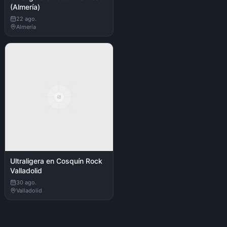
(Almería)
22 ago.
Almería
Ultraligera en Cosquín Rock
Valladolid
30 ago.
Valladolid