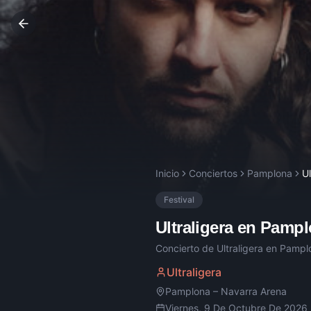
Inicio
Conciertos
Pamplona
Ul
Festival
Ultraligera
en
Pampl
Concierto de
Ultraligera
en
Pampl
Ultraligera
Pamplona
–
Navarra Arena
Viernes, 9 De Octubre De 2026