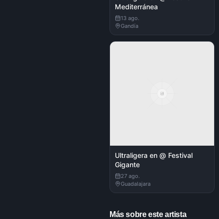
Mediterránea
13 ago.
Gandía
Ultraligera en @ Festival
Gigante
27 ago.
Guadalajara
Más sobre este artista