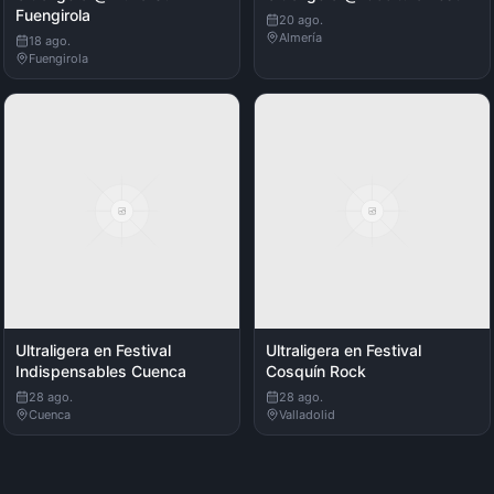
Fuengirola
20 ago.
Almería
18 ago.
Fuengirola
Ultraligera en Festival
Ultraligera en Festival
Indispensables Cuenca
Cosquín Rock
28 ago.
28 ago.
Cuenca
Valladolid