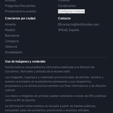
Artistas
Cookies
Preguntas frecuentes
Condiciones
Promociona tu evento
Configurar cookies
Conciertos por ciudad
Contacto
Almería
contacto@festifyindie.com
Madrid
Rubí, España
Barcelona
Zaragoza
Valencia
Guadalajara
Uso de imágenes y contenido
Festify Indie es una plataforma informativa dedicada a la difusión de
conciertos, festivales y artistas de la escena indie.
Las imágenes, logotipos y materiales promocionales de artistas, recintos y
eventos mostrados en la plataforma pertenecen a sus respectivos
propietarios y se utilizan exclusivamente con fines informativos y de difusión
cultural.
Los datos e imágenes de artistas pueden obtenerse a través de APIs públicas
como la API de Spotify.
La información sobre eventos se recopila a partir de fuentes públicas,
incluyendo salas de conciertos, promotores y anuncios oficiales.