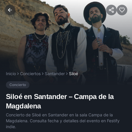
Inicio
Conciertos
Santander
Siloé
Concierto
Siloé
en
Santander
–
Campa de la
Magdalena
Concierto de
Siloé
en
Santander
en la sala
Campa de la
Magdalena
. Consulta fecha y detalles del evento en Festify
indie.