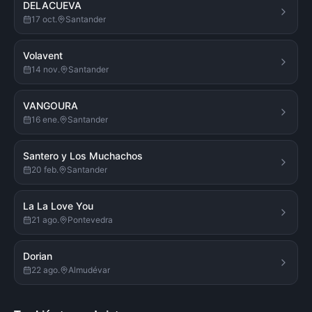
DELACUEVA
17 oct.
Santander
Volavent
14 nov.
Santander
VANGOURA
16 ene.
Santander
Santero y Los Muchachos
20 feb.
Santander
La La Love You
21 ago.
Pontevedra
Dorian
22 ago.
Almudévar