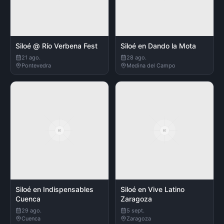
Siloé @ Río Verbena Fest
Siloé en Dando la Mota
21 ago.
28 ago.
Pontevedra
Medina del Campo
Siloé en Indispensables
Siloé en Vive Latino
Cuenca
Zaragoza
29 ago.
5 sept.
Cuenca
Zaragoza