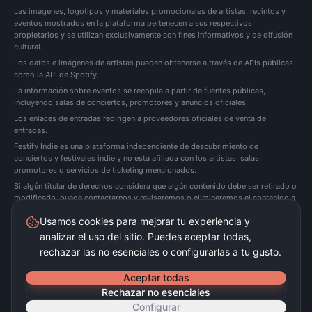
Las imágenes, logotipos y materiales promocionales de artistas, recintos y
eventos mostrados en la plataforma pertenecen a sus respectivos
propietarios y se utilizan exclusivamente con fines informativos y de difusión
cultural.
Los datos e imágenes de artistas pueden obtenerse a través de APIs públicas
como la API de Spotify.
La información sobre eventos se recopila a partir de fuentes públicas,
incluyendo salas de conciertos, promotores y anuncios oficiales.
Los enlaces de entradas redirigen a proveedores oficiales de venta de
entradas.
Festify Indie es una plataforma independiente de descubrimiento de
conciertos y festivales indie y no está afiliada con los artistas, salas,
promotores o servicios de ticketing mencionados.
Si algún titular de derechos considera que algún contenido debe ser retirado o
modificado, puede
contactarnos
y revisaremos o eliminaremos el contenido a
la mayor brevedad posible.
Usamos cookies para mejorar tu experiencia y
analizar el uso del sitio. Puedes aceptar todas,
Festify Indie no vende entradas directamente. Redirigimos a plataformas oficiales de
ticketing.
rechazar las no esenciales o configurarlas a tu gusto.
©
2026
Festify Indie ·
Beta
Aceptar todas
Rechazar no esenciales
Configurar