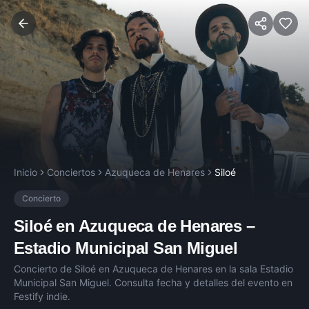
Inicio
Conciertos
Azuqueca de Henares
Siloé
Concierto
Siloé
en
Azuqueca de Henares
–
Estadio Municipal San Miguel
Concierto de
Siloé
en
Azuqueca de Henares
en la sala
Estadio
Municipal San Miguel
. Consulta fecha y detalles del evento en
Festify indie.