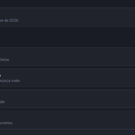
bre de 2026
 Getxo
o
música indie
die
nciertos