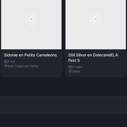
Sidonie en Petits Camaleons
Still Silver en DalecandELA
Fest 5
4 oct.
Sant Cugat del Vallès
17 sept.
Getxo