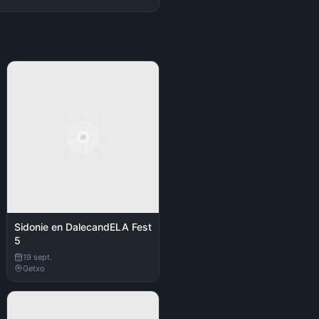
Sidonie en DalecandELA Fest
5
19 sept.
Getxo