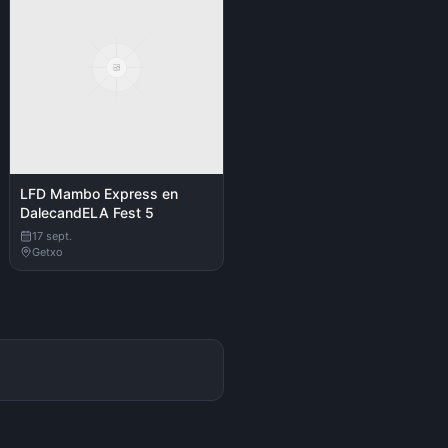
LFD Mambo Express en
DalecandELA Fest 5
17 sept.
Getxo