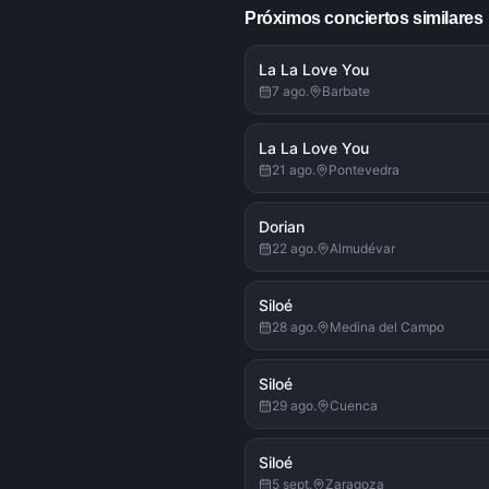
Próximos conciertos similares
La La Love You
7 ago.
Barbate
La La Love You
21 ago.
Pontevedra
Dorian
22 ago.
Almudévar
Siloé
28 ago.
Medina del Campo
Siloé
29 ago.
Cuenca
Siloé
5 sept.
Zaragoza