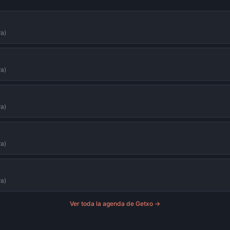
ra)
ra)
ra)
ra)
ra)
Ver toda la agenda de
Getxo
→