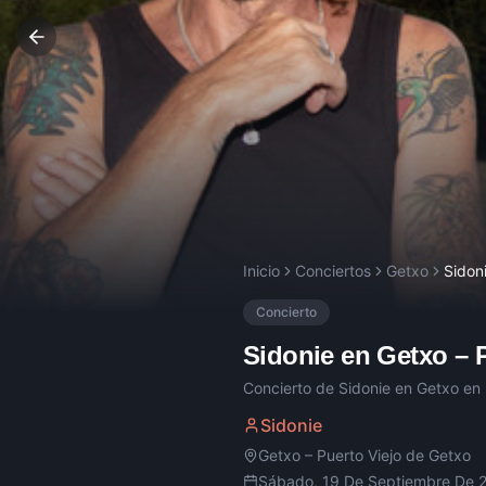
Inicio
Conciertos
Getxo
Sidon
Concierto
Sidonie
en
Getxo
–
Concierto de
Sidonie
en
Getxo
en 
Sidonie
Getxo
–
Puerto Viejo de Getxo
Sábado, 19 De Septiembre De 