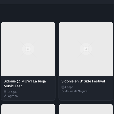
Sidonie @ MUWI La Rioja
Sidonie en B*Side Festival
Music Fest
4 sept.
Molina de Segura
28 ago.
Logroño