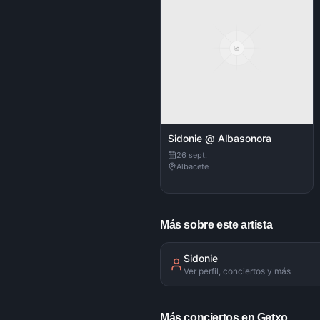
Sidonie @ Albasonora
26 sept.
Albacete
Más sobre este artista
Sidonie
Ver perfil, conciertos y más
Más conciertos en Getxo