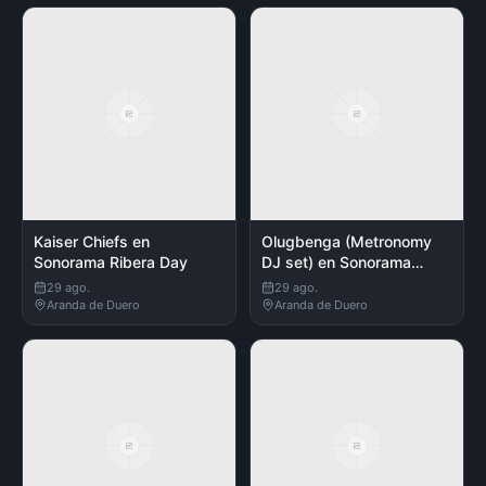
Kaiser Chiefs en
Olugbenga (Metronomy
Sonorama Ribera Day
DJ set) en Sonorama
Ribera Day
29 ago.
29 ago.
Aranda de Duero
Aranda de Duero