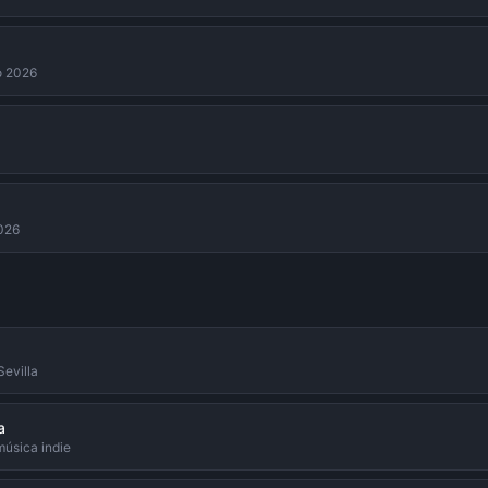
to 2026
2026
Sevilla
a
música indie