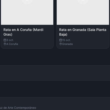
Rata en A Coruña (Mardi
Rata en Granada (Sala Planta
Gras)
Baja)
3 oct.
15 oct.
A Coruña
Granada
luz de Arte Contemporáneo