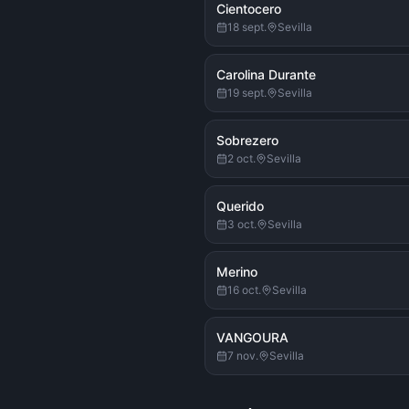
Cientocero
18 sept.
Sevilla
Carolina Durante
19 sept.
Sevilla
Sobrezero
2 oct.
Sevilla
Querido
3 oct.
Sevilla
Merino
16 oct.
Sevilla
VANGOURA
7 nov.
Sevilla