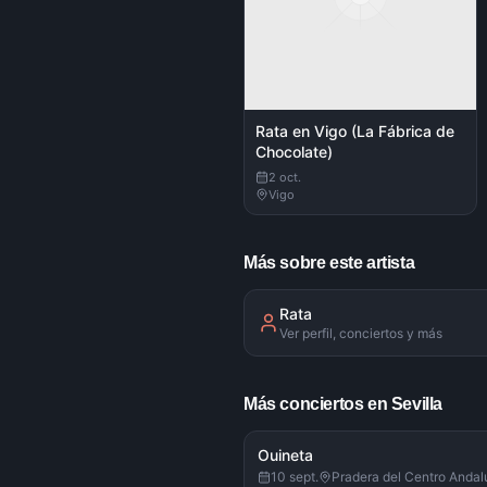
Rata en Vigo (La Fábrica de
Chocolate)
2 oct.
Vigo
Más sobre este artista
Rata
Ver perfil, conciertos y más
Más conciertos en Sevilla
Ouineta
10 sept.
Pradera del Centro Anda