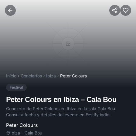
Inicio
Conciertos
Ibiza
Peter Colours
Festival
Peter Colours
en
Ibiza
–
Cala Bou
Concierto de
Peter Colours
en
Ibiza
en la sala
Cala Bou
.
Consulta fecha y detalles del evento en Festify indie.
Peter Colours
Ibiza
–
Cala Bou