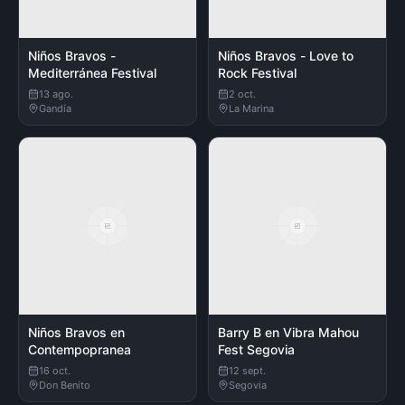
Niños Bravos -
Niños Bravos - Love to
Mediterránea Festival
Rock Festival
13 ago.
2 oct.
Gandía
La Marina
Niños Bravos en
Barry B en Vibra Mahou
Contempopranea
Fest Segovia
16 oct.
12 sept.
Don Benito
Segovia