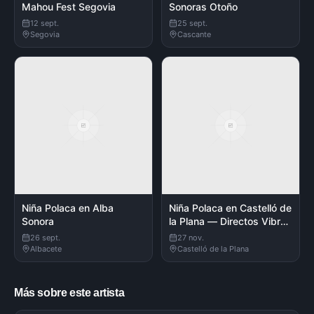
Mahou Fest Segovia
Sonoras Otoño
12 sept.
25 sept.
Segovia
Cascante
Niña Polaca en Alba
Niña Polaca en Castelló de
Sonora
la Plana — Directos Vibra
Mahou
26 sept.
27 nov.
Albacete
Castelló de la Plana
Más sobre este artista