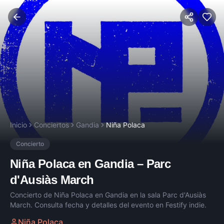
Inicio
Conciertos
Gandia
Niña Polaca
Concierto
Niña Polaca
en
Gandia
–
Parc
d'Ausiàs March
Concierto de
Niña Polaca
en
Gandia
en la sala
Parc d'Ausiàs
March
. Consulta fecha y detalles del evento en Festify indie.
Niña Polaca