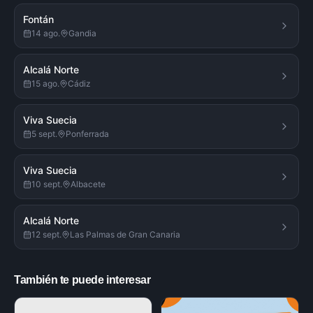
Fontán
14 ago.
Gandia
Alcalá Norte
15 ago.
Cádiz
Viva Suecia
5 sept.
Ponferrada
Viva Suecia
10 sept.
Albacete
Alcalá Norte
12 sept.
Las Palmas de Gran Canaria
También te puede interesar