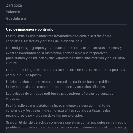
Zaragoza
Valencia
Guadalajara
Uso de imágenes y contenido
Festify Indie es una plataforma informativa dedicada a la difusión de
conciertos, festivales y artistas de la escena indie.
Las imágenes, logotipos y materiales promocionales de artistas, recintos y
eventos mostrados en la plataforma pertenecen a sus respectivos
propietarios y se utilizan exclusivamente con fines informativos y de difusión
cultural.
Los datos e imágenes de artistas pueden obtenerse a través de APIs públicas
como la API de Spotify.
La información sobre eventos se recopila a partir de fuentes públicas,
incluyendo salas de conciertos, promotores y anuncios oficiales.
Los enlaces de entradas redirigen a proveedores oficiales de venta de
entradas.
Festify Indie es una plataforma independiente de descubrimiento de
conciertos y festivales indie y no está afiliada con los artistas, salas,
promotores o servicios de ticketing mencionados.
Si algún titular de derechos considera que algún contenido debe ser retirado o
modificado, puede
contactarnos
y revisaremos o eliminaremos el contenido a
la mayor brevedad posible.