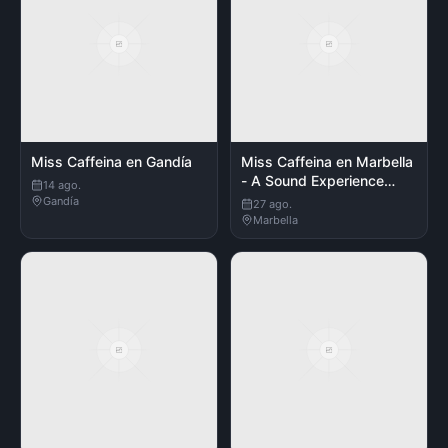
Miss Caffeina en Gandía
Miss Caffeina en Marbella
- A Sound Experience
14 ago.
Acústico
Gandía
27 ago.
Marbella