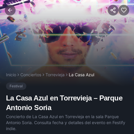
Inicio
Conciertos
Torrevieja
La Casa Azul
Festival
La Casa Azul
en
Torrevieja
–
Parque
Antonio Soria
Concierto de
La Casa Azul
en
Torrevieja
en la sala
Parque
Antonio Soria
. Consulta fecha y detalles del evento en Festify
indie.