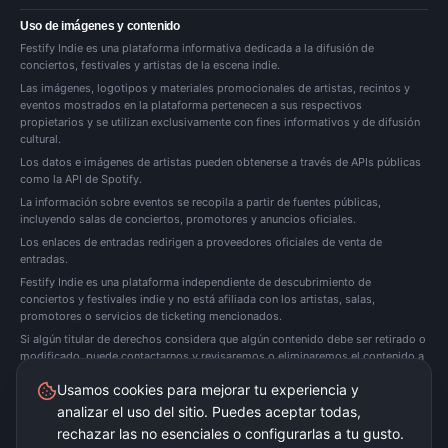
Uso de imágenes y contenido
Festify Indie es una plataforma informativa dedicada a la difusión de
conciertos, festivales y artistas de la escena indie.
Las imágenes, logotipos y materiales promocionales de artistas, recintos y
eventos mostrados en la plataforma pertenecen a sus respectivos
propietarios y se utilizan exclusivamente con fines informativos y de difusión
cultural.
Los datos e imágenes de artistas pueden obtenerse a través de APIs públicas
como la API de Spotify.
La información sobre eventos se recopila a partir de fuentes públicas,
incluyendo salas de conciertos, promotores y anuncios oficiales.
Los enlaces de entradas redirigen a proveedores oficiales de venta de
entradas.
Festify Indie es una plataforma independiente de descubrimiento de
conciertos y festivales indie y no está afiliada con los artistas, salas,
promotores o servicios de ticketing mencionados.
Si algún titular de derechos considera que algún contenido debe ser retirado o
modificado, puede
contactarnos
y revisaremos o eliminaremos el contenido a
la mayor brevedad posible.
Usamos cookies para mejorar tu experiencia y
analizar el uso del sitio. Puedes aceptar todas,
Festify Indie no vende entradas directamente. Redirigimos a plataformas oficiales de
ticketing.
rechazar las no esenciales o configurarlas a tu gusto.
©
2026
Festify Indie ·
Beta