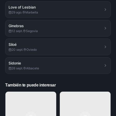
Love of Lesbian
29 ago.
Marbella
Ginebras
12 sept.
Segovia
Siloé
20 sept.
Oviedo
Sidonie
26 sept.
Albacete
También te puede interesar