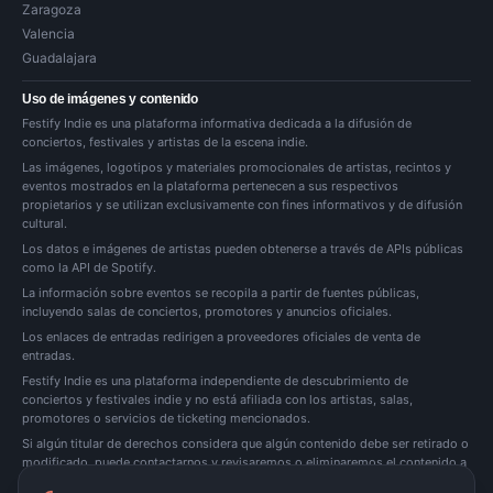
Zaragoza
Valencia
Guadalajara
Uso de imágenes y contenido
Festify Indie es una plataforma informativa dedicada a la difusión de
conciertos, festivales y artistas de la escena indie.
Las imágenes, logotipos y materiales promocionales de artistas, recintos y
eventos mostrados en la plataforma pertenecen a sus respectivos
propietarios y se utilizan exclusivamente con fines informativos y de difusión
cultural.
Los datos e imágenes de artistas pueden obtenerse a través de APIs públicas
como la API de Spotify.
La información sobre eventos se recopila a partir de fuentes públicas,
incluyendo salas de conciertos, promotores y anuncios oficiales.
Los enlaces de entradas redirigen a proveedores oficiales de venta de
entradas.
Festify Indie es una plataforma independiente de descubrimiento de
conciertos y festivales indie y no está afiliada con los artistas, salas,
promotores o servicios de ticketing mencionados.
Si algún titular de derechos considera que algún contenido debe ser retirado o
modificado, puede
contactarnos
y revisaremos o eliminaremos el contenido a
la mayor brevedad posible.