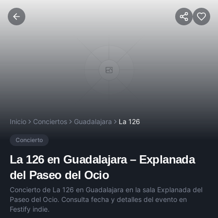
Inicio
Conciertos
Guadalajara
La 126
Concierto
La 126
en
Guadalajara
–
Explanada
del Paseo del Ocio
Concierto de
La 126
en
Guadalajara
en la sala
Explanada del
Paseo del Ocio
. Consulta fecha y detalles del evento en
Festify indie.