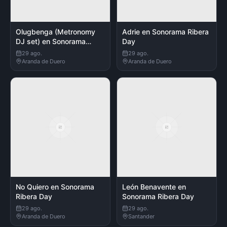
Olugbenga (Metronomy
Adrie en Sonorama Ribera
DJ set) en Sonorama
Day
Ribera Day
29 ago.
29 ago.
Aranda de Duero
Aranda de Duero
No Quiero en Sonorama
León Benavente en
Ribera Day
Sonorama Ribera Day
29 ago.
29 ago.
Aranda de Duero
Santander