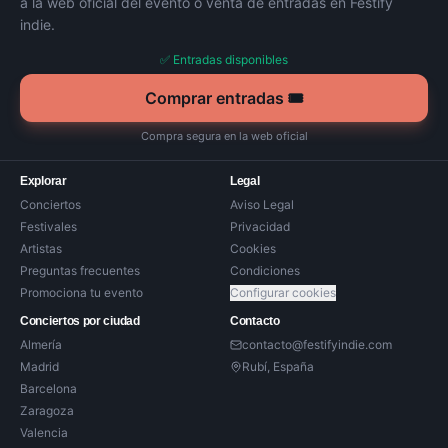
a la web oficial del evento o venta de entradas en Festify
indie.
✅ Entradas disponibles
Comprar entradas 🎟️
Compra segura en la web oficial
Explorar
Legal
Conciertos
Aviso Legal
Festivales
Privacidad
Artistas
Cookies
Preguntas frecuentes
Condiciones
Promociona tu evento
Configurar cookies
Conciertos por ciudad
Contacto
Almería
contacto@festifyindie.com
Madrid
Rubí, España
Barcelona
Zaragoza
Valencia