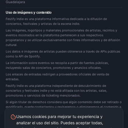
Guadalajara
Uso de imágenes y contenido
Festify Indie es una plataforma informativa dedicada a la difusión de
conciertos, festivales y artistas de la escena indie.
Las imágenes, logotipos y materiales promocionales de artistas, recintos y
eventos mostrados en la plataforma pertenecen a sus respectivos
propietarios y se utilizan exclusivamente con fines informativos y de difusión
cultural.
Los datos e imágenes de artistas pueden obtenerse a través de APIs públicas
como la API de Spotify.
La información sobre eventos se recopila a partir de fuentes públicas,
incluyendo salas de conciertos, promotores y anuncios oficiales.
Los enlaces de entradas redirigen a proveedores oficiales de venta de
entradas.
Festify Indie es una plataforma independiente de descubrimiento de
conciertos y festivales indie y no está afiliada con los artistas, salas,
promotores o servicios de ticketing mencionados.
Si algún titular de derechos considera que algún contenido debe ser retirado o
modificado, puede
contactarnos
y revisaremos o eliminaremos el contenido a
la mayor brevedad posible.
Usamos cookies para mejorar tu experiencia y
analizar el uso del sitio. Puedes aceptar todas,
Festify Indie no vende entradas directamente. Redirigimos a plataformas oficiales de
ticketing.