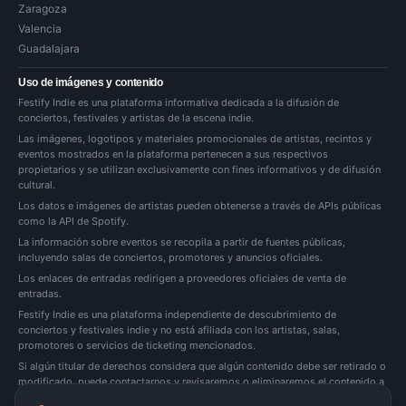
Zaragoza
Valencia
Guadalajara
Uso de imágenes y contenido
Festify Indie es una plataforma informativa dedicada a la difusión de
conciertos, festivales y artistas de la escena indie.
Las imágenes, logotipos y materiales promocionales de artistas, recintos y
eventos mostrados en la plataforma pertenecen a sus respectivos
propietarios y se utilizan exclusivamente con fines informativos y de difusión
cultural.
Los datos e imágenes de artistas pueden obtenerse a través de APIs públicas
como la API de Spotify.
La información sobre eventos se recopila a partir de fuentes públicas,
incluyendo salas de conciertos, promotores y anuncios oficiales.
Los enlaces de entradas redirigen a proveedores oficiales de venta de
entradas.
Festify Indie es una plataforma independiente de descubrimiento de
conciertos y festivales indie y no está afiliada con los artistas, salas,
promotores o servicios de ticketing mencionados.
Si algún titular de derechos considera que algún contenido debe ser retirado o
modificado, puede
contactarnos
y revisaremos o eliminaremos el contenido a
la mayor brevedad posible.