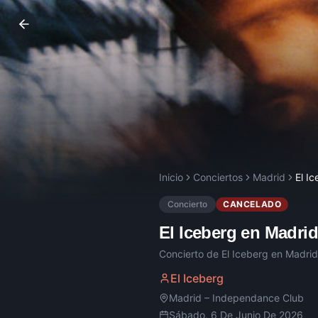
Inicio
Conciertos
Madrid
El I
Concierto
CANCELADO
El Iceberg
en
Madri
Concierto de
El Iceberg
en
Madrid
El Iceberg
Madrid
–
Independance Club
Sábado, 6 De Junio De 2026