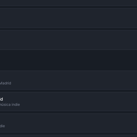
 Madrid
id
música indie
die