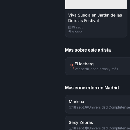
Viva Suecia en Jardín de las
Delicias Festival
19 sept.
Madrid
Más sobre este artista
El Iceberg
Ver perfil, conciertos y más
Más conciertos en Madrid
Marlena
18 sept.
Universidad Complutense
Sexy Zebras
18 sept.
Universidad Complutense