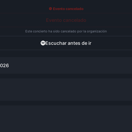
🚫 Evento cancelado
Evento cancelado
Este concierto ha sido cancelado por la organización
Escuchar antes de ir
2026