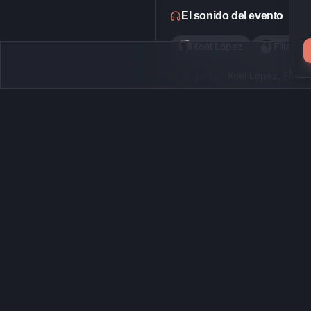
El sonido del evento
Xoel López
Fillas 
Si te gustan
Xoel López, Filla
Parte de un festival
Portamérica
Del 9 al 11 julio 2026
Descubre más en Festify
Conciertos indie en Caldas d
Agenda y próximos conciertos en 
Salas de conciertos en Cald
Venues y lugares donde suena la 