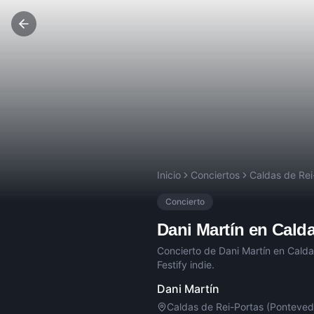
Inicio
Conciertos
Caldas de Rei
Concierto
Dani Martín
en
Calda
Concierto de
Dani Martín
en
Calda
Festify indie.
Dani Martín
Caldas de Rei-Portas (Ponteved