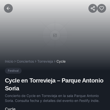
Inicio
Conciertos
Torrevieja
Cycle
Festival
Cycle
en
Torrevieja
–
Parque Antonio
Soria
Concierto de
Cycle
en
Torrevieja
en la sala
Parque Antonio
Soria
. Consulta fecha y detalles del evento en Festify indie.
Cycle