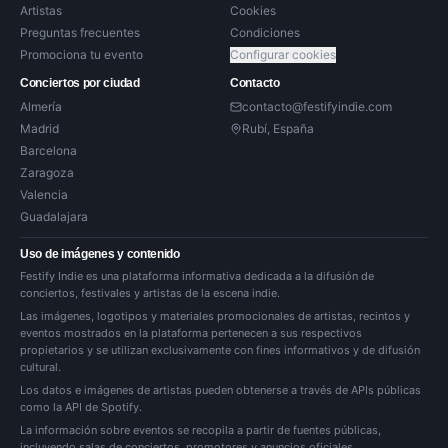
Artistas
Cookies
Preguntas frecuentes
Condiciones
Promociona tu evento
Configurar cookies
Conciertos por ciudad
Contacto
Almería
contacto@festifyindie.com
Madrid
Rubí, España
Barcelona
Zaragoza
Valencia
Guadalajara
Uso de imágenes y contenido
Festify Indie es una plataforma informativa dedicada a la difusión de
conciertos, festivales y artistas de la escena indie.
Las imágenes, logotipos y materiales promocionales de artistas, recintos y
eventos mostrados en la plataforma pertenecen a sus respectivos
propietarios y se utilizan exclusivamente con fines informativos y de difusión
cultural.
Los datos e imágenes de artistas pueden obtenerse a través de APIs públicas
como la API de Spotify.
La información sobre eventos se recopila a partir de fuentes públicas,
incluyendo salas de conciertos, promotores y anuncios oficiales.