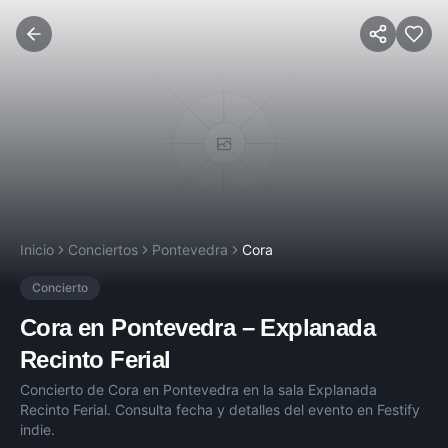
Inicio
Conciertos
Pontevedra
Cora
Concierto
Cora
en
Pontevedra
–
Explanada
Recinto Ferial
Concierto de
Cora
en
Pontevedra
en la sala
Explanada
Recinto Ferial
. Consulta fecha y detalles del evento en Festify
indie.