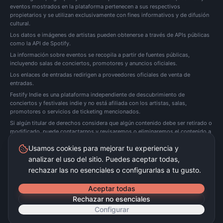
eventos mostrados en la plataforma pertenecen a sus respectivos
propietarios y se utilizan exclusivamente con fines informativos y de difusión
cultural.
Los datos e imágenes de artistas pueden obtenerse a través de APIs públicas
como la API de Spotify.
La información sobre eventos se recopila a partir de fuentes públicas,
incluyendo salas de conciertos, promotores y anuncios oficiales.
Los enlaces de entradas redirigen a proveedores oficiales de venta de
entradas.
Festify Indie es una plataforma independiente de descubrimiento de
conciertos y festivales indie y no está afiliada con los artistas, salas,
promotores o servicios de ticketing mencionados.
Si algún titular de derechos considera que algún contenido debe ser retirado o
modificado, puede
contactarnos
y revisaremos o eliminaremos el contenido a
la mayor brevedad posible.
Usamos cookies para mejorar tu experiencia y
analizar el uso del sitio. Puedes aceptar todas,
Festify Indie no vende entradas directamente. Redirigimos a plataformas oficiales de
ticketing.
rechazar las no esenciales o configurarlas a tu gusto.
©
2026
Festify Indie ·
Beta
Aceptar todas
Rechazar no esenciales
Configurar