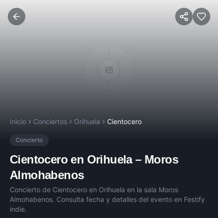
Inicio
Conciertos
Orihuela
Cientocero
Concierto
Cientocero
en
Orihuela
–
Moros
Almohabenos
Concierto de
Cientocero
en
Orihuela
en la sala
Moros
Almohabenos
. Consulta fecha y detalles del evento en Festify
indie.