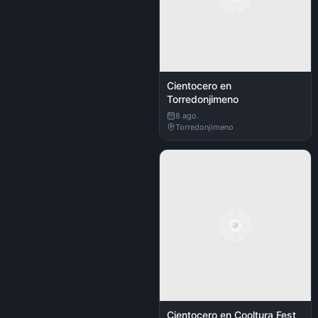
Cientocero en
Torredonjimeno
8 ago.
Torredonjimeno
Cientocero en Cooltura Fest