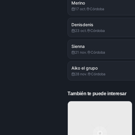
Merino
17 oct.
Córdoba
Denisdenis
23 oct.
Córdoba
Sienna
21 nov.
Córdoba
Aiko el grupo
28 nov.
Córdoba
También te puede interesar