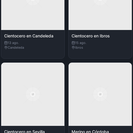
Cientocero en Candeleda
Cientocero en Ibros
13 ago.
15 ago.
Candeleda
Ibros
Cientocero en Sevilla
Merino en Córdoba