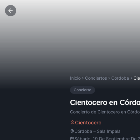
Inicio
Conciertos
Córdoba
Ci
Concierto
Cientocero
en
Córd
Concierto de
Cientocero
en
Córdo
Cientocero
Córdoba
–
Sala Impala
Sábado, 19 De Septiembre De 