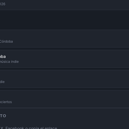
2026
 Córdoba
oba
música indie
die
nciertos
RTO
, Facebook o copia el enlace