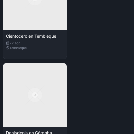
Cientocero en Tembleque
22 ago.
Tembleque
Denisdenis en Córdoba