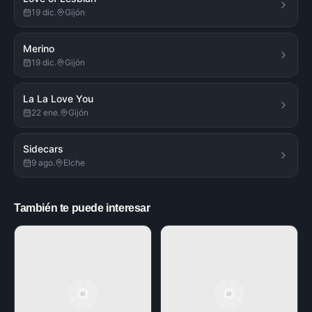
19 dic.
Gijón
Merino
19 dic.
Gijón
La La Love You
22 ene.
Gijón
Sidecars
9 ago.
Elche
También te puede interesar