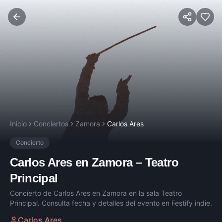
Inicio
Conciertos
Zamora
Carlos Ares
Concierto
Carlos Ares
en
Zamora
–
Teatro
Principal
Concierto de
Carlos Ares
en
Zamora
en la sala
Teatro
Principal
. Consulta fecha y detalles del evento en Festify indie.
Carlos Ares