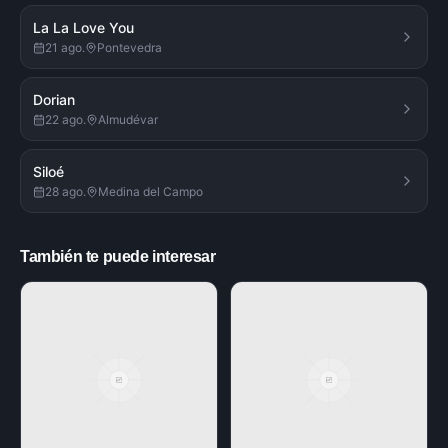
La La Love You
21 ago.
Pontevedra
Dorian
22 ago.
Almudévar
Siloé
28 ago.
Medina del Campo
También te puede interesar