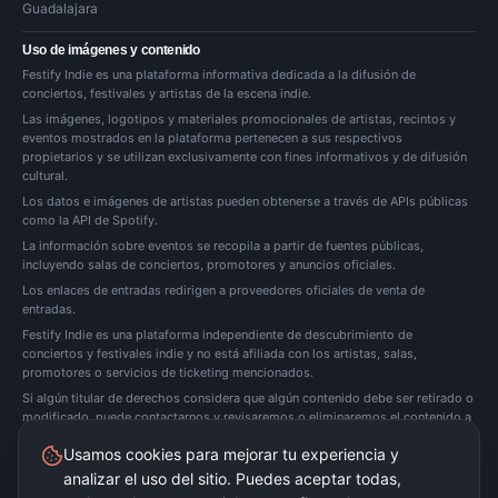
Guadalajara
Uso de imágenes y contenido
Festify Indie es una plataforma informativa dedicada a la difusión de
conciertos, festivales y artistas de la escena indie.
Las imágenes, logotipos y materiales promocionales de artistas, recintos y
eventos mostrados en la plataforma pertenecen a sus respectivos
propietarios y se utilizan exclusivamente con fines informativos y de difusión
cultural.
Los datos e imágenes de artistas pueden obtenerse a través de APIs públicas
como la API de Spotify.
La información sobre eventos se recopila a partir de fuentes públicas,
incluyendo salas de conciertos, promotores y anuncios oficiales.
Los enlaces de entradas redirigen a proveedores oficiales de venta de
entradas.
Festify Indie es una plataforma independiente de descubrimiento de
conciertos y festivales indie y no está afiliada con los artistas, salas,
promotores o servicios de ticketing mencionados.
Si algún titular de derechos considera que algún contenido debe ser retirado o
modificado, puede
contactarnos
y revisaremos o eliminaremos el contenido a
la mayor brevedad posible.
Usamos cookies para mejorar tu experiencia y
analizar el uso del sitio. Puedes aceptar todas,
Festify Indie no vende entradas directamente. Redirigimos a plataformas oficiales de
ticketing.