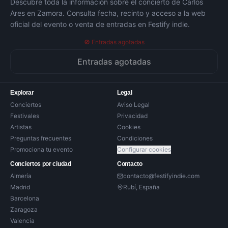
Descubre toda la información sobre el concierto de
Carlos
Ares
en
Zamora
. Consulta fecha, recinto y acceso a la web
oficial del evento o venta de entradas en Festify indie.
🚫 Entradas agotadas
Entradas agotadas
Explorar
Legal
Conciertos
Aviso Legal
Festivales
Privacidad
Artistas
Cookies
Preguntas frecuentes
Condiciones
Promociona tu evento
Configurar cookies
Conciertos por ciudad
Contacto
Almería
contacto@festifyindie.com
Madrid
Rubí, España
Barcelona
Zaragoza
Valencia