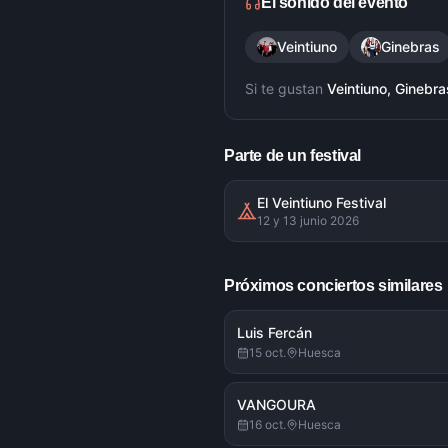
El sonido del evento
Veintiuno
Ginebras
Si te gustan
Veintiuno, Ginebra
Parte de un festival
El Veintiuno Festival
12 y 13 junio 2026
Próximos conciertos similares
Luis Fercán
15 oct.
Huesca
VANGOURA
16 oct.
Huesca