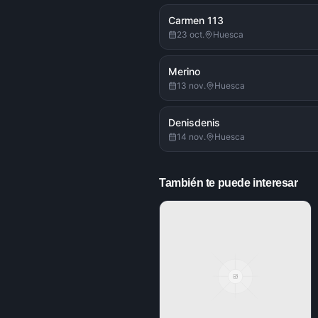
Carmen 113
23 oct.
Huesca
Merino
13 nov.
Huesca
Denisdenis
14 nov.
Huesca
También te puede interesar