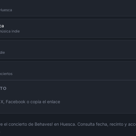
 Huesca
ca
música indie
die
nciertos
RTO
, Facebook o copia el enlace
e el concierto de
Behaves!
en
Huesca
. Consulta fecha, recinto y acc
.