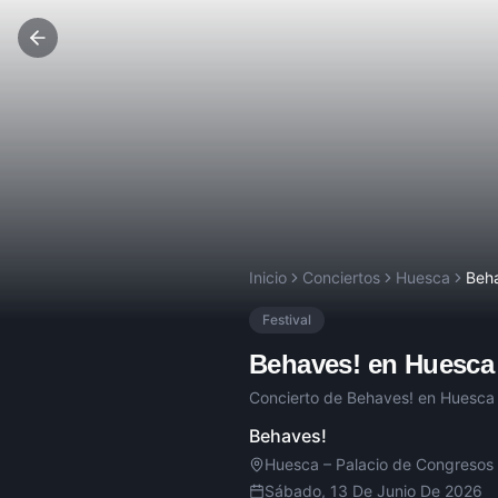
Inicio
Conciertos
Huesca
Beh
Festival
Behaves!
en
Huesca
Concierto de
Behaves!
en
Huesca
Behaves!
Huesca
–
Palacio de Congresos
Sábado, 13 De Junio De 2026