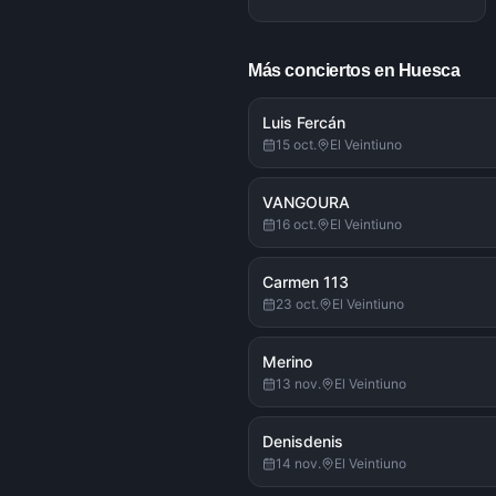
Más conciertos en Huesca
Luis Fercán
15 oct.
El Veintiuno
VANGOURA
16 oct.
El Veintiuno
Carmen 113
23 oct.
El Veintiuno
Merino
13 nov.
El Veintiuno
Denisdenis
14 nov.
El Veintiuno