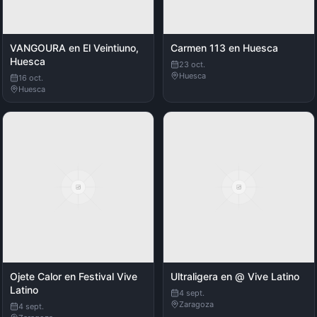
VANGOURA en El Veintiuno,
Carmen 113 en Huesca
Huesca
23 oct.
Huesca
16 oct.
Huesca
Ojete Calor en Festival Vive
Ultraligera en @ Vive Latino
Latino
4 sept.
Zaragoza
4 sept.