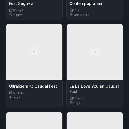
Fest Segovia
Contempopranea
12 sept.
17 oct.
Segovia
Don Benito
Ultraligera @ Caudal Fest
La La Love You en Caudal
Fest
17 sept.
Lugo
18 sept.
Lugo