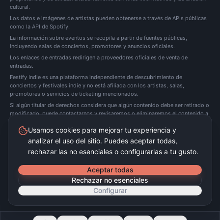
cultural.
Los datos e imágenes de artistas pueden obtenerse a través de APIs públicas
como la API de Spotify.
La información sobre eventos se recopila a partir de fuentes públicas,
incluyendo salas de conciertos, promotores y anuncios oficiales.
Los enlaces de entradas redirigen a proveedores oficiales de venta de
entradas.
Festify Indie es una plataforma independiente de descubrimiento de
conciertos y festivales indie y no está afiliada con los artistas, salas,
promotores o servicios de ticketing mencionados.
Si algún titular de derechos considera que algún contenido debe ser retirado o
modificado, puede
contactarnos
y revisaremos o eliminaremos el contenido a
la mayor brevedad posible.
Usamos cookies para mejorar tu experiencia y
analizar el uso del sitio. Puedes aceptar todas,
Festify Indie no vende entradas directamente. Redirigimos a plataformas oficiales de
ticketing.
rechazar las no esenciales o configurarlas a tu gusto.
©
2026
Festify Indie ·
Beta
Aceptar todas
Rechazar no esenciales
Configurar