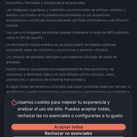
conciertos, festivales y artistas de la escena indie.
Las imágenes, logotipos y materiales promocionales de artistas, recintos y
eventos mostrados en la plataforma pertenecen a sus respectivos
propietarios y se utilizan exclusivamente con fines informativos y de difusión
cultural.
Los datos e imágenes de artistas pueden obtenerse a través de APIs públicas
como la API de Spotify.
La información sobre eventos se recopila a partir de fuentes públicas,
incluyendo salas de conciertos, promotores y anuncios oficiales.
Los enlaces de entradas redirigen a proveedores oficiales de venta de
entradas.
Festify Indie es una plataforma independiente de descubrimiento de
conciertos y festivales indie y no está afiliada con los artistas, salas,
promotores o servicios de ticketing mencionados.
Si algún titular de derechos considera que algún contenido debe ser retirado o
modificado, puede
contactarnos
y revisaremos o eliminaremos el contenido a
la mayor brevedad posible.
Usamos cookies para mejorar tu experiencia y
analizar el uso del sitio. Puedes aceptar todas,
Festify Indie no vende entradas directamente. Redirigimos a plataformas oficiales de
ticketing.
rechazar las no esenciales o configurarlas a tu gusto.
©
2026
Festify Indie ·
Beta
Aceptar todas
Rechazar no esenciales