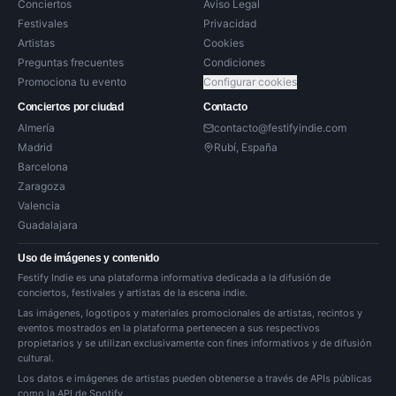
Conciertos
Aviso Legal
Festivales
Privacidad
Artistas
Cookies
Preguntas frecuentes
Condiciones
Promociona tu evento
Configurar cookies
Conciertos por ciudad
Contacto
Almería
contacto@festifyindie.com
Madrid
Rubí, España
Barcelona
Zaragoza
Valencia
Guadalajara
Uso de imágenes y contenido
Festify Indie es una plataforma informativa dedicada a la difusión de
conciertos, festivales y artistas de la escena indie.
Las imágenes, logotipos y materiales promocionales de artistas, recintos y
eventos mostrados en la plataforma pertenecen a sus respectivos
propietarios y se utilizan exclusivamente con fines informativos y de difusión
cultural.
Los datos e imágenes de artistas pueden obtenerse a través de APIs públicas
como la API de Spotify.