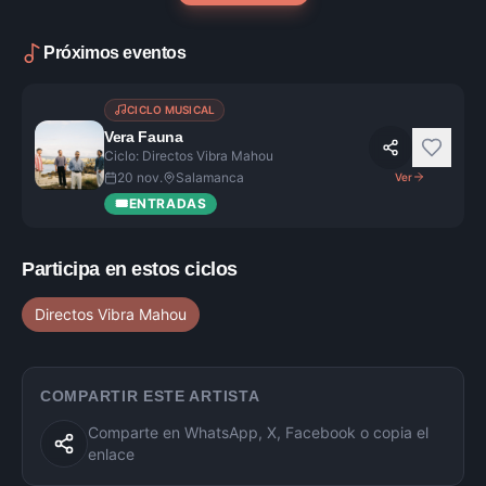
Próximos eventos
CICLO MUSICAL
Vera Fauna
Ciclo: Directos Vibra Mahou
20 nov.
Salamanca
Ver
🎟️
ENTRADAS
Participa en estos ciclos
Directos Vibra Mahou
COMPARTIR ESTE ARTISTA
Comparte en WhatsApp, X, Facebook o copia el
enlace