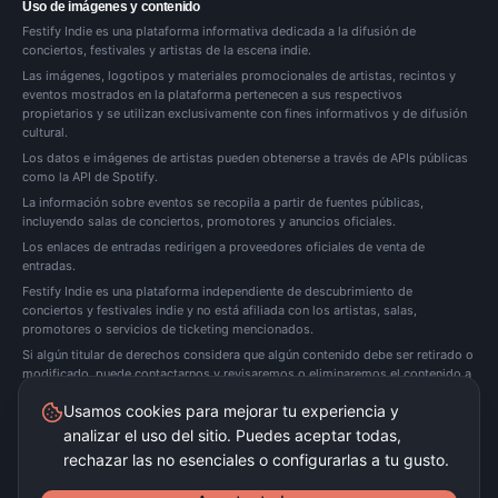
Uso de imágenes y contenido
Festify Indie es una plataforma informativa dedicada a la difusión de
conciertos, festivales y artistas de la escena indie.
Las imágenes, logotipos y materiales promocionales de artistas, recintos y
eventos mostrados en la plataforma pertenecen a sus respectivos
propietarios y se utilizan exclusivamente con fines informativos y de difusión
cultural.
Los datos e imágenes de artistas pueden obtenerse a través de APIs públicas
como la API de Spotify.
La información sobre eventos se recopila a partir de fuentes públicas,
incluyendo salas de conciertos, promotores y anuncios oficiales.
Los enlaces de entradas redirigen a proveedores oficiales de venta de
entradas.
Festify Indie es una plataforma independiente de descubrimiento de
conciertos y festivales indie y no está afiliada con los artistas, salas,
promotores o servicios de ticketing mencionados.
Si algún titular de derechos considera que algún contenido debe ser retirado o
modificado, puede
contactarnos
y revisaremos o eliminaremos el contenido a
la mayor brevedad posible.
Usamos cookies para mejorar tu experiencia y
analizar el uso del sitio. Puedes aceptar todas,
Festify Indie no vende entradas directamente. Redirigimos a plataformas oficiales de
ticketing.
rechazar las no esenciales o configurarlas a tu gusto.
©
2026
Festify Indie ·
Beta