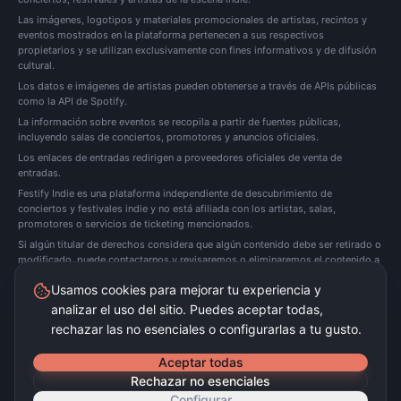
Las imágenes, logotipos y materiales promocionales de artistas, recintos y
eventos mostrados en la plataforma pertenecen a sus respectivos
propietarios y se utilizan exclusivamente con fines informativos y de difusión
cultural.
Los datos e imágenes de artistas pueden obtenerse a través de APIs públicas
como la API de Spotify.
La información sobre eventos se recopila a partir de fuentes públicas,
incluyendo salas de conciertos, promotores y anuncios oficiales.
Los enlaces de entradas redirigen a proveedores oficiales de venta de
entradas.
Festify Indie es una plataforma independiente de descubrimiento de
conciertos y festivales indie y no está afiliada con los artistas, salas,
promotores o servicios de ticketing mencionados.
Si algún titular de derechos considera que algún contenido debe ser retirado o
modificado, puede
contactarnos
y revisaremos o eliminaremos el contenido a
la mayor brevedad posible.
Usamos cookies para mejorar tu experiencia y
analizar el uso del sitio. Puedes aceptar todas,
Festify Indie no vende entradas directamente. Redirigimos a plataformas oficiales de
ticketing.
rechazar las no esenciales o configurarlas a tu gusto.
©
2026
Festify Indie ·
Beta
Aceptar todas
Rechazar no esenciales
Configurar