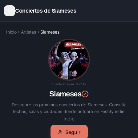
Conciertos de
Siameses
Inicio
Artistas
Siameses
Fuente imagen:
Spotify
Siameses
Descubre los próximos conciertos de
Siameses
. Consulta
fechas, salas y ciudades donde actuará en Festify indie.
Indie
Seguir