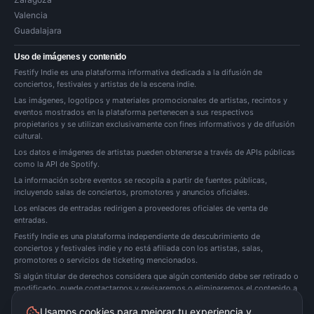
Valencia
Guadalajara
Uso de imágenes y contenido
Festify Indie es una plataforma informativa dedicada a la difusión de
conciertos, festivales y artistas de la escena indie.
Las imágenes, logotipos y materiales promocionales de artistas, recintos y
eventos mostrados en la plataforma pertenecen a sus respectivos
propietarios y se utilizan exclusivamente con fines informativos y de difusión
cultural.
Los datos e imágenes de artistas pueden obtenerse a través de APIs públicas
como la API de Spotify.
La información sobre eventos se recopila a partir de fuentes públicas,
incluyendo salas de conciertos, promotores y anuncios oficiales.
Los enlaces de entradas redirigen a proveedores oficiales de venta de
entradas.
Festify Indie es una plataforma independiente de descubrimiento de
conciertos y festivales indie y no está afiliada con los artistas, salas,
promotores o servicios de ticketing mencionados.
Si algún titular de derechos considera que algún contenido debe ser retirado o
modificado, puede
contactarnos
y revisaremos o eliminaremos el contenido a
la mayor brevedad posible.
Usamos cookies para mejorar tu experiencia y