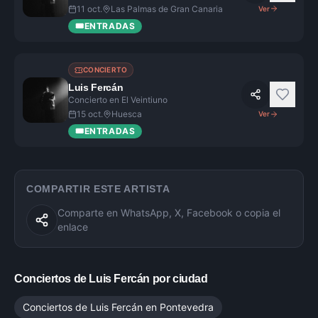
11 oct.
Las Palmas de Gran Canaria
Ver
🎟️
ENTRADAS
CONCIERTO
Luis Fercán
Concierto en El Veintiuno
15 oct.
Huesca
Ver
🎟️
ENTRADAS
COMPARTIR ESTE ARTISTA
Comparte en WhatsApp, X, Facebook o copia el
enlace
Conciertos de
Luis Fercán
por ciudad
Conciertos de
Luis Fercán
en
Pontevedra