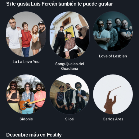
Si te gusta
Luis Fercán
también te puede gustar
Love of Lesbian
La La Love You
Sanguijuelas del
Guadiana
Sidonie
Siloé
Carlos Ares
Descubre más en Festify