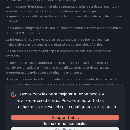
Las imágenes, logotipos y materiales promocionales de artistas, recintos y
eventos mostrados en la plataforma pertenecen a sus respectivos
propietarios y se utilizan exclusivamente con fines informativos y de difusión
cultural.
Los datos e imágenes de artistas pueden obtenerse a través de APIs públicas
como la API de Spotify.
La información sobre eventos se recopila a partir de fuentes públicas,
incluyendo salas de conciertos, promotores y anuncios oficiales.
Los enlaces de entradas redirigen a proveedores oficiales de venta de
entradas.
Festify Indie es una plataforma independiente de descubrimiento de
conciertos y festivales indie y no está afiliada con los artistas, salas,
promotores o servicios de ticketing mencionados.
Si algún titular de derechos considera que algún contenido debe ser retirado o
modificado, puede
contactarnos
y revisaremos o eliminaremos el contenido a
la mayor brevedad posible.
Usamos cookies para mejorar tu experiencia y
analizar el uso del sitio. Puedes aceptar todas,
Festify Indie no vende entradas directamente. Redirigimos a plataformas oficiales de
ticketing.
rechazar las no esenciales o configurarlas a tu gusto.
©
2026
Festify Indie ·
Beta
Aceptar todas
Rechazar no esenciales
Configurar