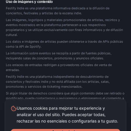
Uso de imágenes y contenido
Festify Indie es una plataforma informativa dedicada a la difusión de
conciertos, festivales y artistas de la escena indie.
Las imágenes, logotipos y materiales promocionales de artistas, recintos y
eventos mostrados en la plataforma pertenecen a sus respectivos
propietarios y se utilizan exclusivamente con fines informativos y de difusión
cultural.
Los datos e imágenes de artistas pueden obtenerse a través de APIs públicas
como la API de Spotify.
La información sobre eventos se recopila a partir de fuentes públicas,
incluyendo salas de conciertos, promotores y anuncios oficiales.
Los enlaces de entradas redirigen a proveedores oficiales de venta de
entradas.
Festify Indie es una plataforma independiente de descubrimiento de
conciertos y festivales indie y no está afiliada con los artistas, salas,
promotores o servicios de ticketing mencionados.
Si algún titular de derechos considera que algún contenido debe ser retirado o
modificado, puede
contactarnos
y revisaremos o eliminaremos el contenido a
la mayor brevedad posible.
Usamos cookies para mejorar tu experiencia y
analizar el uso del sitio. Puedes aceptar todas,
Festify Indie no vende entradas directamente. Redirigimos a plataformas oficiales de
ticketing.
rechazar las no esenciales o configurarlas a tu gusto.
©
2026
Festify Indie ·
Beta