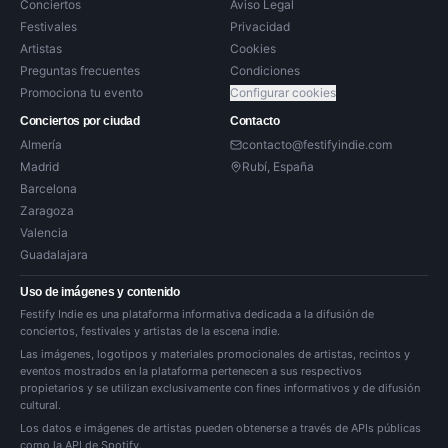
Conciertos
Aviso Legal
Festivales
Privacidad
Artistas
Cookies
Preguntas frecuentes
Condiciones
Promociona tu evento
Configurar cookies
Conciertos por ciudad
Contacto
Almería
contacto@festifyindie.com
Madrid
Rubí, España
Barcelona
Zaragoza
Valencia
Guadalajara
Uso de imágenes y contenido
Festify Indie es una plataforma informativa dedicada a la difusión de
conciertos, festivales y artistas de la escena indie.
Las imágenes, logotipos y materiales promocionales de artistas, recintos y
eventos mostrados en la plataforma pertenecen a sus respectivos
propietarios y se utilizan exclusivamente con fines informativos y de difusión
cultural.
Los datos e imágenes de artistas pueden obtenerse a través de APIs públicas
como la API de Spotify.